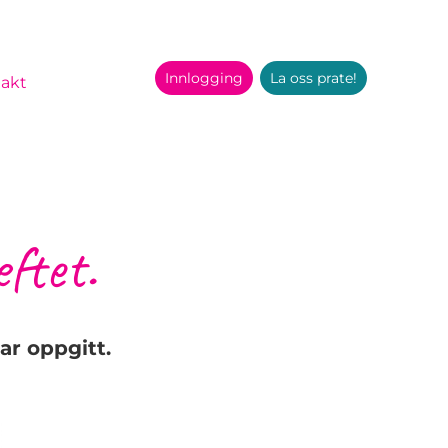
Innlogging
La oss prate!
akt
eftet.
ar oppgitt.