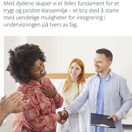
Med dydene skaper vi et felles fundament for et
k
trygt og positivt klassemiljø – et bra sted å starte
t
med uendelige muligheter for integrering i
e
undervisningen på tvers av fag.
r