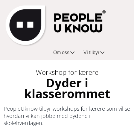
K
T
u
j
r
e
s
n
/
e
Om oss
Vi tilbyr
w
s
o
t
Workshop for lærere
r
e
Dyder i
k
r
klasserommet
s
/
h
p
o
r
PeopleUknow tilbyr workshops for lærere som vil se
hvordan vi kan jobbe med dydene i
p
o
skolehverdagen.
s
d
u