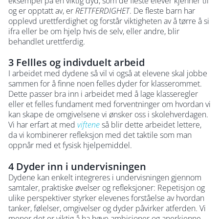
eksempel på en viktig dyd, som de fleste elever kjenner til
og er opptatt av, er
RETTFERDIGHET
. De fleste barn har
opplevd urettferdighet og forstår viktigheten av å tørre å si
ifra eller be om hjelp hvis de selv, eller andre, blir
behandlet urettferdig.
3 Fellles og indivduelt arbeid
I arbeidet med dydene så vil vi også at elevene skal jobbe
sammen for å finne noen felles dyder for klasserommet.
Dette passer bra inn i arbeidet med å lage klasseregler
eller et felles fundament med forventninger om hvordan vi
kan skape de omgivelsene vi ønsker oss i skolehverdagen.
Vi har erfart at med
viftene
så blir dette arbeidet lettere,
da vi kombinerer refleksjon med det taktile som man
oppnår med et fysisk hjelpemiddel.
4 Dyder inn i undervisningen
Dydene kan enkelt integreres i undervisningen gjennom
samtaler, praktiske øvelser og refleksjoner: Repetisjon og
ulike perspektiver styrker elevenes forståelse av hvordan
tanker, følelser, omgivelser og dyder påvirker atferden. Vi
mener det er viktig å ha høye ambisjoner og anerkjenne