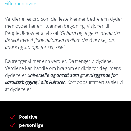
vifte med dyder
.
Verdier er et ord som de fleste kjenner bedre enn dyder,
men dyder har en litt annen betydning. Visjonen til
PeopleUknow er at vi skal
"Gi barn og unge en arena der
de skal lære å finne balansen mellom det å bry seg om
andre og stå opp for seg selv"
.
Da trenger vi mer enn verdier. Da trenger vi dydene.
Verdiene kan handle om hva som er viktig for deg, mens
dydene er
universelle og ansett som grunnleggende for
karakterbygging i alle kulturer
. Kort oppsummert så sier vi
at dydene er:
Positive
personlige