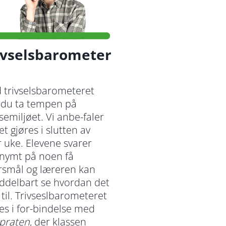
ivselsbarometer
 trivselsbarometeret
 du ta tempen på
semiljøet. Vi anbe-faler
et gjøres i slutten av
 uke. Elevene svarer
nymt på noen få
rsmål og læreren kan
ddelbart se hvordan det
 til. Trivseslbarometeret
es i for-bindelse med
praten
, der klassen