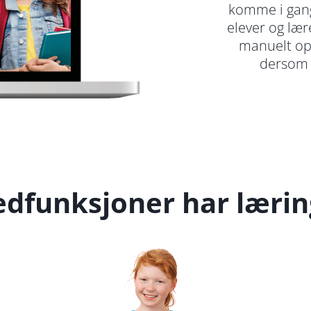
komme i gang
elever og lær
manuelt op
dersom d
edfunksjoner har læri