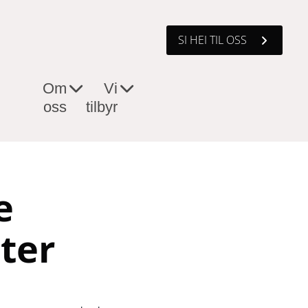
SI HEI TIL OSS
Om
Vi
oss
tilbyr
e
ter