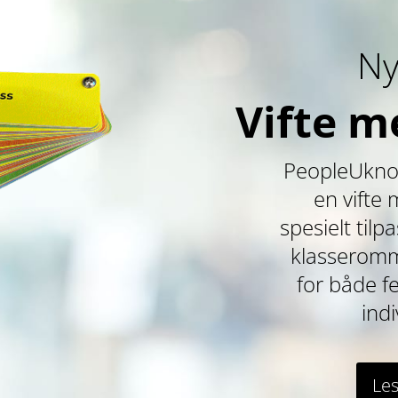
Ny
Vifte m
PeopleUknow
en vifte
spesielt tilp
klasseromme
for både f
indi
Le