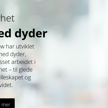
het
ed dyder
 har utviklet
 med dyder,
asset arbeidet i
t – til glede
elleskapet og
videt.
s mer