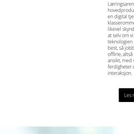
Læringsaren
hovedproduk
en digital tj
klasserommet
likevel skynd
at selv om v
teknologien
best, så jobb
offline, altså 
ansikt, med 
ferdigheter 
interaksjon.
Les