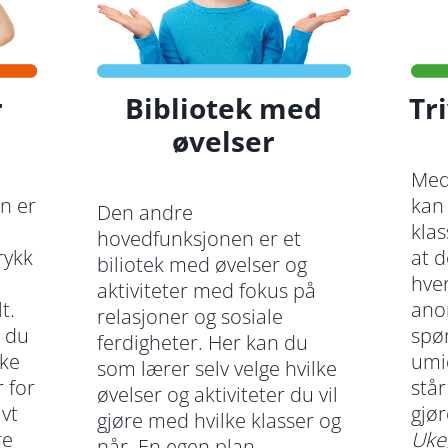
r
Bibliotek med
Tr
øvelser
Med
n er
kan
Den andre
klas
hovedfunksjonen er et
rykk
at d
biliotek med øvelser og
hver
aktiviteter med fokus på
t.
ano
relasjoner og sosiale
t du
spø
ferdigheter. Her kan du
ike
umi
som lærer selv velge hvilke
 for
står
øvelser og aktiviteter du vil
ivt
gjør
gjøre med hvilke klasser og
re
Uke
når. En egen plan-