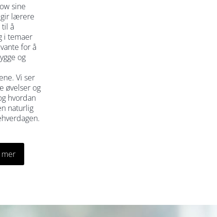
ow sine
gir lærere
til å
g i temaer
vante for å
rygge og
ene. Vi ser
e øvelser og
 og hvordan
en naturlig
lehverdagen.
 mer