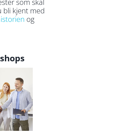
ester som skal
u bli kjent med
istorien
og
shops