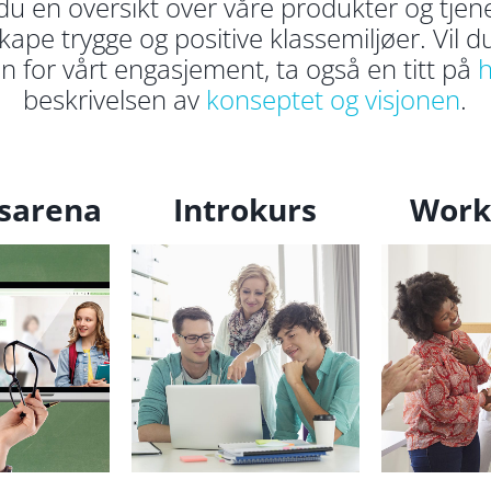
du en oversikt over våre produkter og tjen
kape trygge og positive klassemiljøer. Vil d
 for vårt engasjement, ta også en titt på
h
beskrivelsen av
konseptet
og visjonen
.
sarena
Introkurs
Work