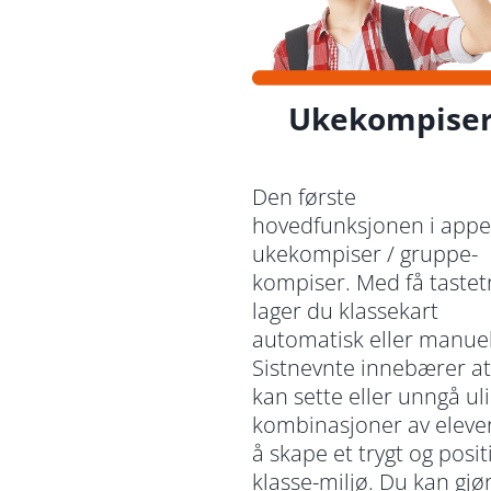
Ukekompise
Den første
hovedfunksjonen i appe
ukekompiser / gruppe-
kompiser. Med få tastet
lager du klassekart
automatisk eller manuel
Sistnevnte innebærer a
kan sette eller unngå ul
kombinasjoner av elever
å skape et trygt og posit
klasse-miljø. Du kan gjø