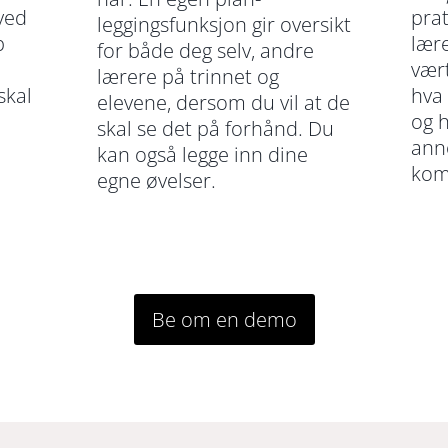
ved
pra
leggingsfunksjon gir oversikt
p
lær
for både deg selv, andre
vært
lærere på trinnet og
skal
hva
elevene, dersom du vil at de
og h
skal se det på forhånd. Du
ann
kan også legge inn dine
kom
egne øvelser.
Be om en demo