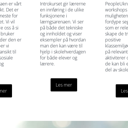
aen er vårt
Introkurset gir lærerne
PeopleUkn
t. Det er
en innføring i de ulike
workshops 
eneste for
funksjonene i
muligheten 
. Vi vil
lærngsarenaen. Vi ser
fordype se
e oss å si
på både det tekniske
som er rele
i bruker
og innholdet og viser
skape de t
 der den er
eksempler på hvordan
positive
er vi
man den kan være til
klassemiljø
ansikt til
hjelp i skolehverdagen
på relevant
sosiale
for både elever og
aktiviterer
og
lærere.
de kan bli 
del av sko
Les mer
 mer
Les