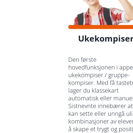
Ukekompise
Den første
hovedfunksjonen i appe
ukekompiser / gruppe-
kompiser. Med få tastet
lager du klassekart
automatisk eller manuel
Sistnevnte innebærer a
kan sette eller unngå ul
kombinasjoner av elever
å skape et trygt og posit