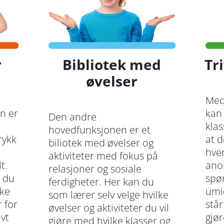
r
Bibliotek med
Tr
øvelser
Med
n er
kan
Den andre
klas
hovedfunksjonen er et
rykk
at d
biliotek med øvelser og
hver
aktiviteter med fokus på
t.
ano
relasjoner og sosiale
t du
spø
ferdigheter. Her kan du
ike
umi
som lærer selv velge hvilke
 for
står
øvelser og aktiviteter du vil
ivt
gjør
gjøre med hvilke klasser og