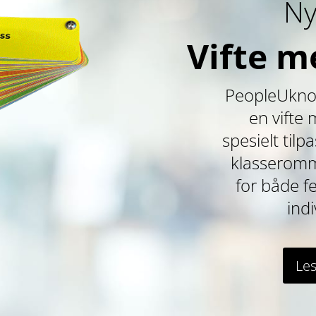
Ny
Vifte m
PeopleUknow
en vifte
spesielt tilp
klasseromme
for både f
indi
Le