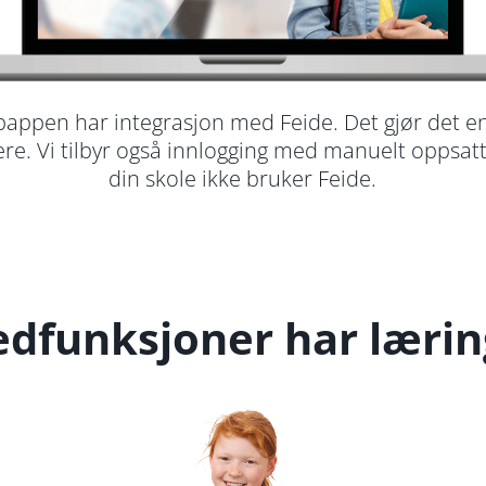
bappen har integrasjon med Feide. Det gjør det en
ere. Vi tilbyr også innlogging med manuelt oppsa
din skole ikke bruker Feide.
edfunksjoner har læri