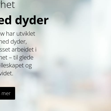
het
ed dyder
 har utviklet
 med dyder,
asset arbeidet i
t – til glede
elleskapet og
videt.
s mer