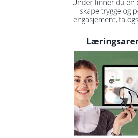
Under finner du en o
skape trygge og po
engasjement, ta ogs
Læringsare