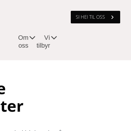
SI HEI TIL OSS
Om
Vi
oss
tilbyr
e
ter