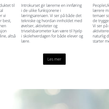
uktet til
Introkurset gir lærerne en innføring
PeopleUk
al
i de ulike funksjonene i
lærere mu
r vi
læringsarenaen. Vi ser på både det
temaer so
r best,
tekniske og hvordan innholdet med
de trygge
nnen
øvelser, aktiviteter og
Vi ser på
sjon
trivselsbarometer kan være til hjelp
aktiviter
ine, altså
i skolehverdagen for både elever og
naturlig 
lære.
starter 
Les mer