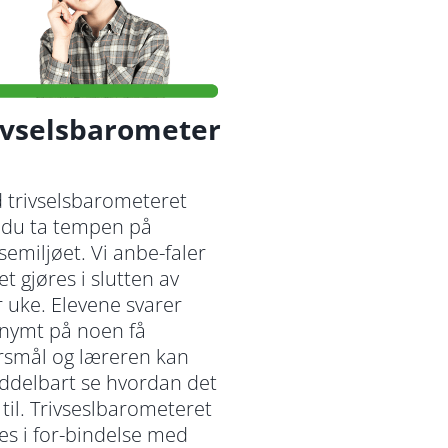
ivselsbarometer
 trivselsbarometeret
 du ta tempen på
semiljøet. Vi anbe-faler
et gjøres i slutten av
 uke. Elevene svarer
nymt på noen få
rsmål og læreren kan
ddelbart se hvordan det
 til. Trivseslbarometeret
es i for-bindelse med