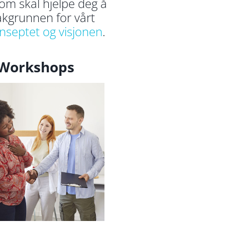
som skal hjelpe deg å
bakgrunnen for vårt
nseptet
og visjonen
.
Workshops