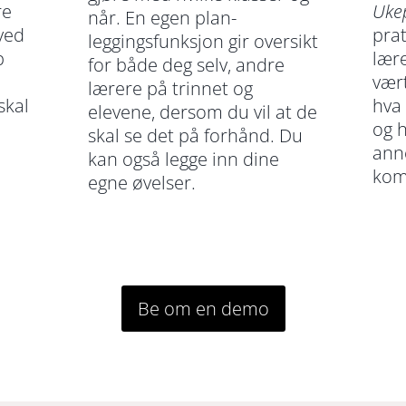
re
Uke
når. En egen plan-
ved
pra
leggingsfunksjon gir oversikt
p
lær
for både deg selv, andre
vært
lærere på trinnet og
skal
hva
elevene, dersom du vil at de
og h
skal se det på forhånd. Du
ann
kan også legge inn dine
kom
egne øvelser.
Be om en demo