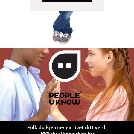
Folk du kjenner gir livet ditt
verdi
–
HVIS
du slipper dem inn.