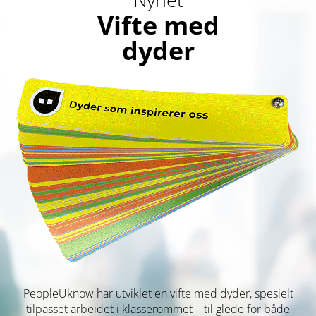
Vifte med
dyder
PeopleUknow har utviklet en vifte med dyder, spesielt
tilpasset arbeidet i klasserommet – til glede for både