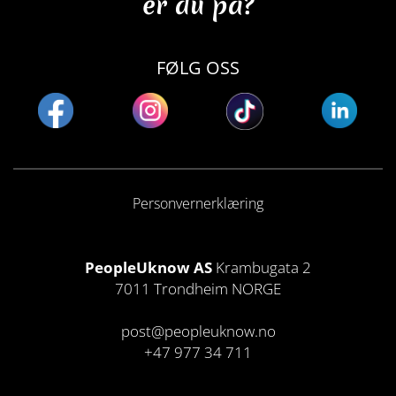
er du på?
FØLG OSS
Personvernerklæring
PeopleUknow AS
Krambugata 2
7011 Trondheim NORGE
post@peopleuknow.no
+47 977 34 711