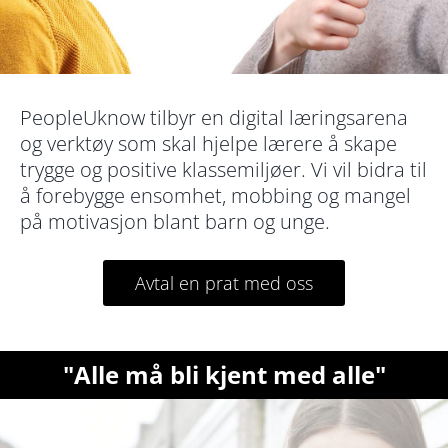
PeopleUknow tilbyr en digital læringsarena
og verktøy som skal hjelpe lærere å skape
trygge og positive klassemiljøer. Vi vil bidra til
å forebygge ensomhet, mobbing og mangel
på motivasjon blant barn og unge.
Avtal en prat med oss
"Alle må bli kjent med alle"