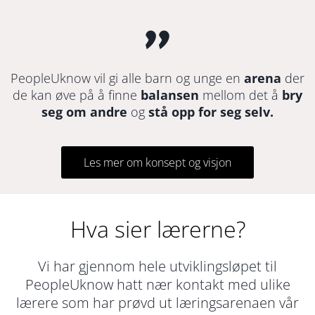
"
PeopleUknow vil gi alle barn og unge en
arena
der
de kan øve på å finne
balansen
mellom det å
bry
seg om andre
og
stå opp for seg selv.
Les mer om konsept og visjon
Hva sier lærerne?
Vi har gjennom hele utviklingsløpet til
PeopleUknow hatt nær kontakt med ulike
lærere som har prøvd ut læringsarenaen vår