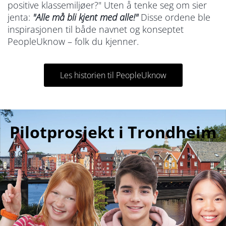
positive klassemiljøer?" Uten å tenke seg om sier
jenta:
"Alle må bli kjent med alle!"
Disse ordene ble
inspirasjonen til både navnet og konseptet
PeopleUknow – folk du kjenner.
Les historien til PeopleUknow
Pilotprosjekt i Trondheim