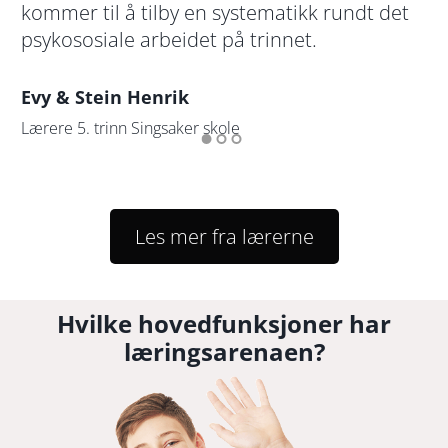
om
kommer til å tilby en systematikk rundt det
kl
psykososiale arbeidet på trinnet.
To
Evy & Stein Henrik
Ti
Lærere 5. trinn Singsaker skole
Les mer fra lærerne
Hvilke hovedfunksjoner har
læringsarenaen?